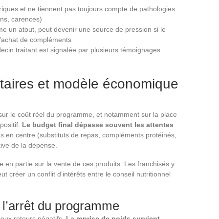
ériques et ne tiennent pas toujours compte de pathologies
ens, carences)
 un atout, peut devenir une source de pression si le
l’achat de compléments
cin traitant est signalée par plusieurs témoignages
taires et modèle économique
t sur le coût réel du programme, et notamment sur la place
ositif.
Le budget final dépasse souvent les attentes
us en centre (substituts de repas, compléments protéinés,
tive de la dépense.
en partie sur la vente de ces produits. Les franchisés y
 créer un conflit d’intérêts entre le conseil nutritionnel
 l’arrêt du programme
eux retours négatifs.
La reprise de poids survient