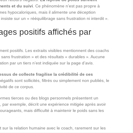
ents et du suivi
. Ce phénomène n’est pas propre à
mmes hypocaloriques, mais il alimente une déception
insiste sur un « rééquilibrage sans frustration ni interdit ».
ages positifs affichés par
ément positifs. Les extraits visibles mentionnent des coachs
ans frustration » et des résultats « durables ». Aucune
ation par un tiers n’est indiquée sur la page d’avis.
sus de collecte fragilise la crédibilité de ces
négatifs sont sollicités, filtrés ou simplement non publiés, le
ivité de ce corpus.
eformes tierces ou des blogs personnels présentent un
, par exemple, décrit une expérience mitigée après avoir
ourageants, mais difficulté à maintenir le poids sans les
ent sur la relation humaine avec le coach, rarement sur les