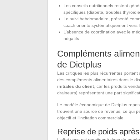
Les conseils nutritionnels restent gén
spécifiques (diabète, troubles thyroïdi
Le suivi hebdomadaire, présenté comme
coach oriente systématiquement vers 
L’absence de coordination avec le méde
négatifs
Compléments alimen
de Dietplus
Les critiques les plus récurrentes porten
des compléments alimentaires dans le disp
initiales du client
, car les produits vend
draineurs) représentent une part significa
Le modèle économique de Dietplus repose 
trouvent une source de revenus, ce qui peut
objectif et l’incitation commerciale.
Reprise de poids après
L’effet yoyo est mentionné dans de nombr