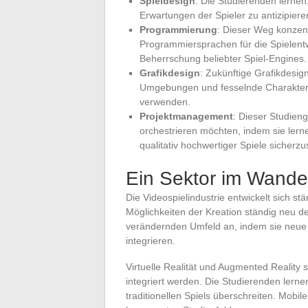
Spieldesign
: Die Studierenden lernen
Erwartungen der Spieler zu antizipiere
Programmierung
: Dieser Weg konzent
Programmiersprachen für die Spielentw
Beherrschung beliebter Spiel-Engines.
Grafikdesign
: Zukünftige Grafikdesi
Umgebungen und fesselnde Charaktere
verwenden.
Projektmanagement
: Dieser Studieng
orchestrieren möchten, indem sie lern
qualitativ hochwertiger Spiele sicherzus
Ein Sektor im Wande
Die Videospielindustrie entwickelt sich stä
Möglichkeiten der Kreation ständig neu d
verändernden Umfeld an, indem sie neue
integrieren.
Virtuelle Realität und Augmented Reality
integriert werden. Die Studierenden lerne
traditionellen Spiels überschreiten. Mobil