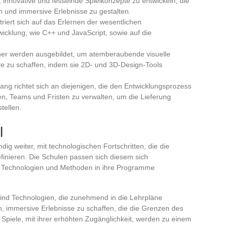
, innovative und fesselnde Spielkonzepte zu entwickeln, die
n und immersive Erlebnisse zu gestalten.
riert sich auf das Erlernen der wesentlichen
icklung, wie C++ und JavaScript, sowie auf die
gner werden ausgebildet, um atemberaubende visuelle
 zu schaffen, indem sie 2D- und 3D-Design-Tools
ang richtet sich an diejenigen, die den Entwicklungsprozess
en, Teams und Fristen zu verwalten, um die Lieferung
tellen.
l
ndig weiter, mit technologischen Fortschritten, die die
efinieren. Die Schulen passen sich diesem sich
 Technologien und Methoden in ihre Programme
 sind Technologien, die zunehmend in die Lehrpläne
n, immersive Erlebnisse zu schaffen, die die Grenzen des
e Spiele, mit ihrer erhöhten Zugänglichkeit, werden zu einem