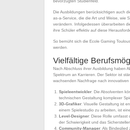
bevorzugten Studienfeld.
Die Ausbildungen berücksichtigen auch d
as-a-Service, die die Art und Weise, wie 
verändern. Infolgedessen überarbeiten die
ihre Schüler effektiv auf diese Herausfor
So bemüht sich die Ecole Gaming Toulous
werden.
Vielfältige Berufsmög
Nach Abschluss ihrer Ausbildung haben A
Spektrum an Karrieren. Der Sektor ist st
wachsenden Nachfrage nach innovativen u
Spieleentwickler
: Die Absolventen kö
technischen Gestaltung komplexer Spie
3D-Grafiker
: Visuelle Gestaltung ist e
einem Spielestudio zu arbeiten, ist ein
Level-Designer
: Diese Rolle umfasst
der Schwierigkeit und das Sicherstelle
Community-Manager
: Als Bindeglied