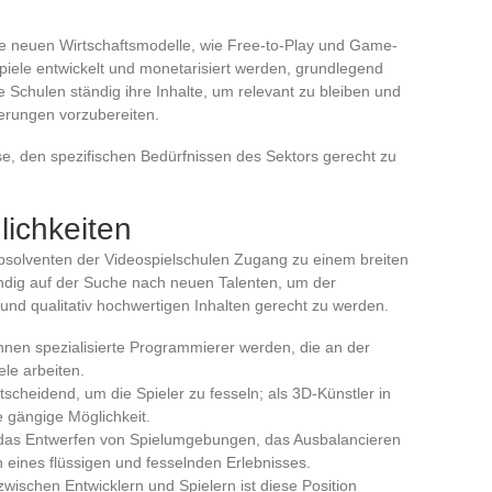
ie neuen Wirtschaftsmodelle, wie Free-to-Play und Game-
Spiele entwickelt und monetarisiert werden, grundlegend
 Schulen ständig ihre Inhalte, um relevant zu bleiben und
derungen vorzubereiten.
e, den spezifischen Bedürfnissen des Sektors gerecht zu
lichkeiten
bsolventen der Videospielschulen Zugang zu einem breiten
ändig auf der Suche nach neuen Talenten, um der
nd qualitativ hochwertigen Inhalten gerecht zu werden.
nnen spezialisierte Programmierer werden, die an der
le arbeiten.
ntscheidend, um die Spieler zu fesseln; als 3D-Künstler in
e gängige Möglichkeit.
 das Entwerfen von Spielumgebungen, das Ausbalancieren
n eines flüssigen und fesselnden Erlebnisses.
 zwischen Entwicklern und Spielern ist diese Position