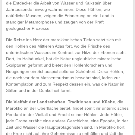
die Entdecker die Arbeit von Wasser und Kalkstein über
Jahrtausende hinweg wahrnehmen. Diese Höhlen, wie
natürliche Museen, zeigen die Erinnerung an ein Land in
ständiger Metamorphose und zeugen von der Kraft
geologischer Prozesse.
Die
Reise
ins Herz der marokkanischen Tiefen setzt sich mit
den Höhlen des Mittleren Atlas fort, wo die Frische des
unterirdischen Wassers im Kontrast zur Hitze der Ebenen steht.
Dort, im Halbdunkel, hat die Natur unglaubliche mineralische
Skulpturen geformt und bietet den Höhlenforschern und
Neugierigen ein Schauspiel seltener Schönheit. Diese Höhlen,
die noch vor dem Massentourismus bewahrt sind, laden zur
Kontemplation und zum Respekt dessen ein, was die Natur im
Stillen und in der Dunkelheit formt.
Die
Vielfalt der Landschaften, Traditionen und Küche
, die
Marokko an der Oberfläche bietet, findet somit ihr unterirdisches
Pendant in der Vielfalt und Pracht seiner Höhlen. Jede Höhle,
jede Grotte erzählt eine andere Geschichte, eine Epopöe, in der
Zeit und Wasser die Hauptprotagonisten sind. In Marokko hört
die Erde nicht auf, ihre Geheimnisse zu enthüllen und lädt die