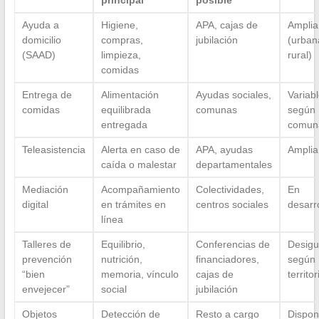
principal
posible
Ayuda a
Higiene,
APA, cajas de
Amplia
domicilio
compras,
jubilación
(urban
(SAAD)
limpieza,
rural)
comidas
Entrega de
Alimentación
Ayudas sociales,
Variab
comidas
equilibrada
comunas
según
entregada
comun
Teleasistencia
Alerta en caso de
APA, ayudas
Amplia
caída o malestar
departamentales
Mediación
Acompañamiento
Colectividades,
En
digital
en trámites en
centros sociales
desarro
línea
Talleres de
Equilibrio,
Conferencias de
Desigu
prevención
nutrición,
financiadores,
según
“bien
memoria, vínculo
cajas de
territor
envejecer”
social
jubilación
Objetos
Detección de
Resto a cargo
Dispon