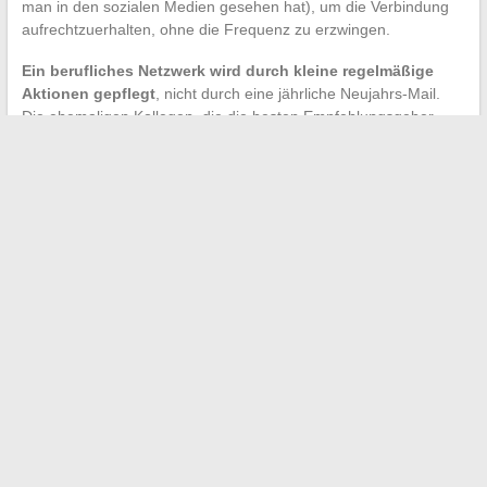
man in den sozialen Medien gesehen hat), um die Verbindung
aufrechtzuerhalten, ohne die Frequenz zu erzwingen.
Ein berufliches Netzwerk wird durch kleine regelmäßige
Aktionen gepflegt
, nicht durch eine jährliche Neujahrs-Mail.
Die ehemaligen Kollegen, die die besten Empfehlungsgeber
werden, sind diejenigen, mit denen der Kontakt nie ganz
abgerissen ist.
Die Wortwahl zum Zeitpunkt des Abschieds legt die Grundlagen
für diese zukünftige Beziehung. Ein hastiges Lebewohl schließt
Türen, die eine gut formulierte Mail offen gelassen hätte. Sich
die Zeit zu nehmen, seinen Abschied zu personalisieren, sei es
persönlich oder aus der Ferne, bleibt eine der rentabelsten
beruflichen Gesten auf lange Sicht.
←
Alles über die Regelung von Büros ohne Fenster und Ihre
Rechte am Arbeitsplatz
Verstehen Sie den Unterschied zwischen WhatsApp und