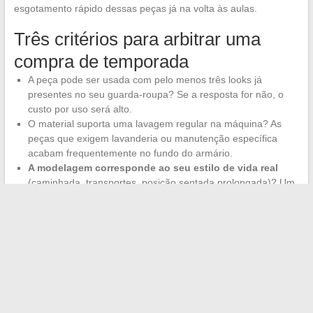
esgotamento rápido dessas peças já na volta às aulas.
Três critérios para arbitrar uma
compra de temporada
A peça pode ser usada com pelo menos três looks já
presentes no seu guarda-roupa? Se a resposta for não, o
custo por uso será alto.
O material suporta uma lavagem regular na máquina? As
peças que exigem lavanderia ou manutenção específica
acabam frequentemente no fundo do armário.
A modelagem corresponde ao seu estilo de vida real
(caminhada, transportes, posição sentada prolongada)? Um
vestido longo fluido perde sua aparência preso em um
assento de metrô.
A temporada primavera-verão 2026 oferece uma ampla gama
de direções, do boêmio ao minimalismo estruturado. O fio
condutor mais confiável continua sendo o equilíbrio entre um
volume controlado e materiais adequados ao calor. Uma calça
ampla em algodão denso, uma jaqueta curta colorida e uma