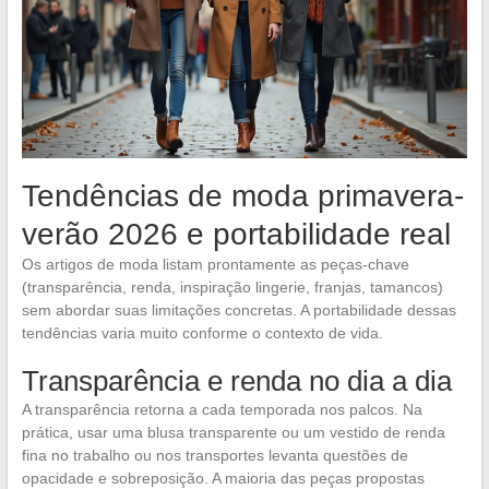
Tendências de moda primavera-
verão 2026 e portabilidade real
Os artigos de moda listam prontamente as peças-chave
(transparência, renda, inspiração lingerie, franjas, tamancos)
sem abordar suas limitações concretas. A portabilidade dessas
tendências varia muito conforme o contexto de vida.
Transparência e renda no dia a dia
A transparência retorna a cada temporada nos palcos. Na
prática, usar uma blusa transparente ou um vestido de renda
fina no trabalho ou nos transportes levanta questões de
opacidade e sobreposição. A maioria das peças propostas