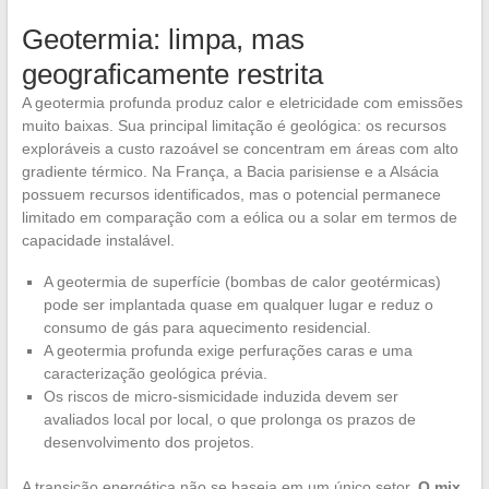
Geotermia: limpa, mas
geograficamente restrita
A geotermia profunda produz calor e eletricidade com emissões
muito baixas. Sua principal limitação é geológica: os recursos
exploráveis a custo razoável se concentram em áreas com alto
gradiente térmico. Na França, a Bacia parisiense e a Alsácia
possuem recursos identificados, mas o potencial permanece
limitado em comparação com a eólica ou a solar em termos de
capacidade instalável.
A geotermia de superfície (bombas de calor geotérmicas)
pode ser implantada quase em qualquer lugar e reduz o
consumo de gás para aquecimento residencial.
A geotermia profunda exige perfurações caras e uma
caracterização geológica prévia.
Os riscos de micro-sismicidade induzida devem ser
avaliados local por local, o que prolonga os prazos de
desenvolvimento dos projetos.
A transição energética não se baseia em um único setor.
O mix