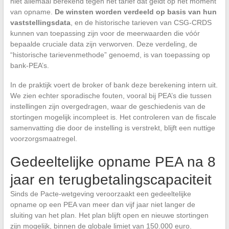
niet allemaal berekend tegen het tarief dat geldt op het moment
van opname.
De winsten worden verdeeld op basis van hun
vaststellingsdata
, en de historische tarieven van CSG-CRDS
kunnen van toepassing zijn voor de meerwaarden die vóór
bepaalde cruciale data zijn verworven. Deze verdeling, de
“historische tarievenmethode” genoemd, is van toepassing op
bank-PEA’s.
In de praktijk voert de broker of bank deze berekening intern uit.
We zien echter sporadische fouten, vooral bij PEA’s die tussen
instellingen zijn overgedragen, waar de geschiedenis van de
stortingen mogelijk incompleet is. Het controleren van de fiscale
samenvatting die door de instelling is verstrekt, blijft een nuttige
voorzorgsmaatregel.
Gedeeltelijke opname PEA na 8
jaar en terugbetalingscapaciteit
Sinds de Pacte-wetgeving veroorzaakt een gedeeltelijke
opname op een PEA van meer dan vijf jaar niet langer de
sluiting van het plan. Het plan blijft open en nieuwe stortingen
zijn mogelijk, binnen de globale limiet van 150.000 euro.