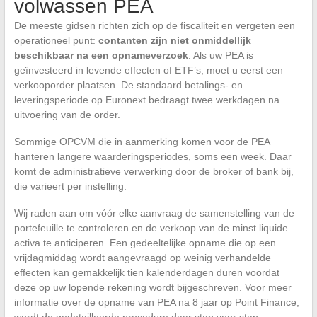
volwassen PEA
De meeste gidsen richten zich op de fiscaliteit en vergeten een
operationeel punt:
contanten zijn niet onmiddellijk
beschikbaar na een opnameverzoek
. Als uw PEA is
geïnvesteerd in levende effecten of ETF’s, moet u eerst een
verkooporder plaatsen. De standaard betalings- en
leveringsperiode op Euronext bedraagt twee werkdagen na
uitvoering van de order.
Sommige OPCVM die in aanmerking komen voor de PEA
hanteren langere waarderingsperiodes, soms een week. Daar
komt de administratieve verwerking door de broker of bank bij,
die varieert per instelling.
Wij raden aan om vóór elke aanvraag de samenstelling van de
portefeuille te controleren en de verkoop van de minst liquide
activa te anticiperen. Een gedeeltelijke opname die op een
vrijdagmiddag wordt aangevraagd op weinig verhandelde
effecten kan gemakkelijk tien kalenderdagen duren voordat
deze op uw lopende rekening wordt bijgeschreven. Voor meer
informatie over de opname van PEA na 8 jaar op Point Finance,
wordt de gedetailleerde procedure daar stap voor stap